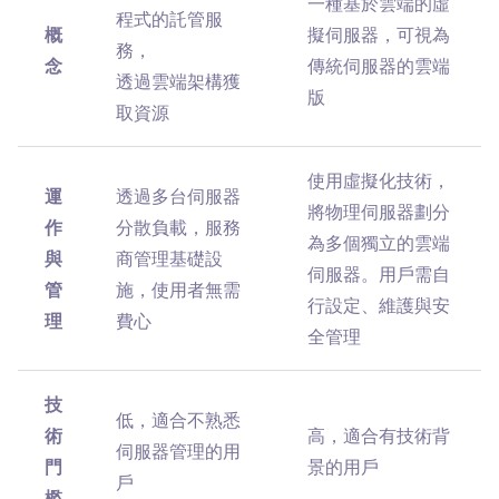
一種基於雲端的虛
程式的託管服
概
擬伺服器，可視為
務，
念
傳統伺服器的雲端
透過雲端架構獲
版
取資源
使用虛擬化技術，
運
透過多台伺服器
將物理伺服器劃分
作
分散負載，服務
為多個獨立的雲端
與
商管理基礎設
伺服器。用戶需自
管
施，使用者無需
行設定、維護與安
理
費心
全管理
技
低，適合不熟悉
術
高，適合有技術背
伺服器管理的用
門
景的用戶
戶
檻