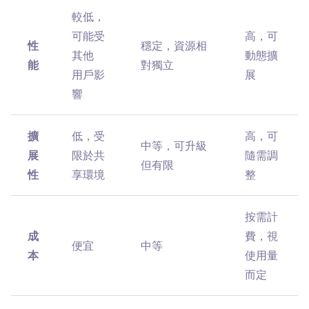
較低，
可能受
高，可
性
穩定，資源相
其他
動態擴
能
對獨立
用戶影
展
響
擴
低，受
高，可
中等，可升級
展
限於共
隨需調
但有限
性
享環境
整
按需計
成
費，視
便宜
中等
本
使用量
而定