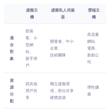
虛擬主
虛擬私人伺服
雲端主
機
器
機
部落
高流量
適
客、小
開發者、中小
網站、
合
型網
企業、
電商、
對
站、
技術團隊
新創公
象
新手用
司
戶
資
與其他
獨立虛擬環
源
彈性擴
用戶共
境，部分共享
分
展
享
硬體資源
配