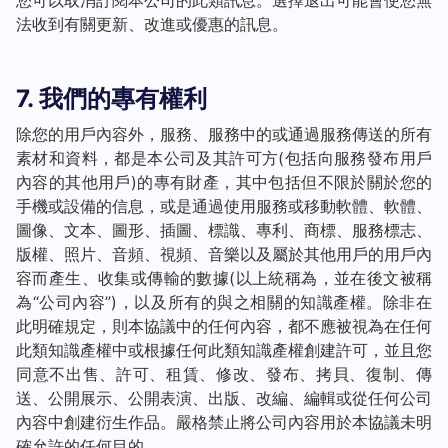
您可以取消訂閱本公司的此類訊息。選擇退出可能會使您無
法收到有關更新、改進或優惠的訊息。
7. 我們的專有權利
除您的用戶內容外，服務、服務中的或通過服務傳送的所有
素材和資料，都是本公司及其許可方(包括向服務發布用戶
內容的其他用戶)的專有財產，其中包括但不限於關於您的
手機或設備的信息，或是通過使用服務或移動軟體、軟體、
圖像、文本、圖形、插圖、標識、專利、商標、服務標志、
版權、照片、音頻、視頻、音樂以及屬於其他用戶的用戶內
容而產生、收集或傳輸的數據(以上統稱為，並在後文被稱
為“公司內容”)，以及所有的與之相關的知識產權。除非在
此明確規定，則本協議中的任何內容，都不應被視為在任何
此類知識產權中或根據任何此類知識產權創建許可，並且您
同意不出售、許可、租賃、修改、發布、拷貝、復制、傳
送、公開展示、公開表演、出版、改編、編輯或從任何公司
內容中創建衍生作品。嚴格禁止將公司內容用於本協議未明
確允許的任何目的。