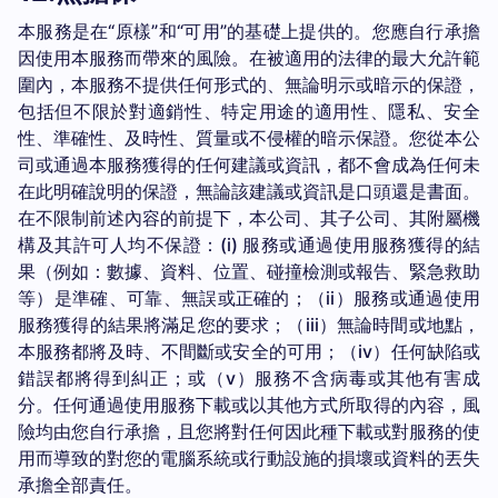
本服務是在“原樣”和“可用”的基礎上提供的。您應自行承擔
因使用本服務而帶來的風險。在被適用的法律的最大允許範
圍內，本服務不提供任何形式的、無論明示或暗示的保證，
包括但不限於對適銷性、特定用途的適用性、隱私、安全
性、準確性、及時性、質量或不侵權的暗示保證。您從本公
司或通過本服務獲得的任何建議或資訊，都不會成為任何未
在此明確說明的保證，無論該建議或資訊是口頭還是書面。
在不限制前述內容的前提下，本公司、其子公司、其附屬機
構及其許可人均不保證：(i) 服務或通過使用服務獲得的結
果（例如：數據、資料、位置、碰撞檢測或報告、緊急救助
等）是準確、可靠、無誤或正確的；（ii）服務或通過使用
服務獲得的結果將滿足您的要求；（iii）無論時間或地點，
本服務都將及時、不間斷或安全的可用；（iv）任何缺陷或
錯誤都將得到糾正；或（v）服務不含病毒或其他有害成
分。任何通過使用服務下載或以其他方式所取得的內容，風
險均由您自行承擔，且您將對任何因此種下載或對服務的使
用而導致的對您的電腦系統或行動設施的損壞或資料的丟失
承擔全部責任。