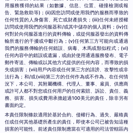
用服務獲得的結果（如數據、信息、位置、碰撞檢測或報
告、緊急救助等)；(ii)因您訪問或使用我們的服務而導致的
任何性質的人身傷害、死亡或財產損失；(iii)任何未經授權
訪問或使用我們的伺服器和/或其中儲存的個人資料；(iv)任
何對於向伺服器進行的資料傳輸，或從伺服器發出的資料傳
輸所進行的干擾或中斷行為；(v)任何第三方可能向或通過
我們的服務傳輸的任何錯誤、病毒、木馬或類似程式；(vi)
任何內容中的錯誤或遺漏，或由於使用通過服務發布、電子
郵件寄送、傳輸或以其他方式提供的任何內容，而導致的損
失或損害；(vii)用戶內容或任何第三方的誹謗、攻擊性或非
法行為；和/或(viii)第三方的任何作為或不作為。在任何情
況下，本公司、其附屬機構、代理人、董事、雇員、供應商
或許可人都不對您或任何用戶的任何索賠、訴訟、責任、義
務、損害、損失或費用承擔超過100美元的責任，除非另有
書面約定。
本責任限制條款適用於基於合約、侵權行為、過失、嚴格責
任或任何其他基礎所產生的責任，即使本公司已被告知這種
損害的可能性。前述責任限制應當在可適用的司法管轄區內