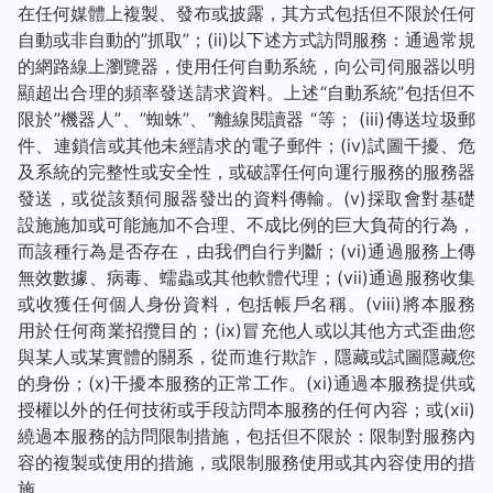
在任何媒體上複製、發布或披露，其方式包括但不限於任何
自動或非自動的”抓取”；(ii)以下述方式訪問服務：通過常規
的網路線上瀏覽器，使用任何自動系統，向公司伺服器以明
顯超出合理的頻率發送請求資料。上述“自動系統”包括但不
限於”機器人”、”蜘蛛”、”離線閱讀器 “等； (iii)傳送垃圾郵
件、連鎖信或其他未經請求的電子郵件；(iv)試圖干擾、危
及系統的完整性或安全性，或破譯任何向運行服務的服務器
發送，或從該類伺服器發出的資料傳輸。(v)採取會對基礎
設施施加或可能施加不合理、不成比例的巨大負荷的行為，
而該種行為是否存在，由我們自行判斷；(vi)通過服務上傳
無效數據、病毒、蠕蟲或其他軟體代理；(vii)通過服務收集
或收獲任何個人身份資料，包括帳戶名稱。(viii)將本服務
用於任何商業招攬目的；(ix)冒充他人或以其他方式歪曲您
與某人或某實體的關系，從而進行欺詐，隱藏或試圖隱藏您
的身份；(x)干擾本服務的正常工作。(xi)通過本服務提供或
授權以外的任何技術或手段訪問本服務的任何內容；或(xii)
繞過本服務的訪問限制措施，包括但不限於：限制對服務內
容的複製或使用的措施，或限制服務使用或其內容使用的措
施。